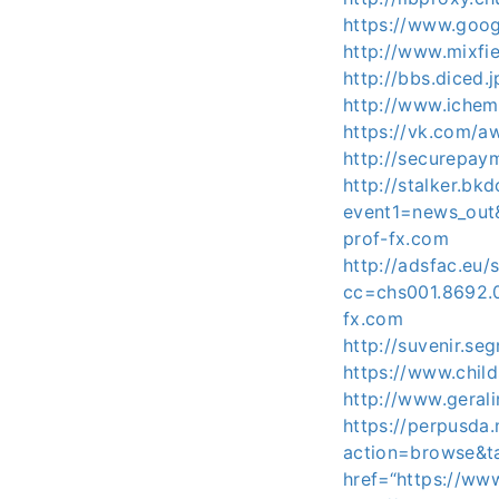
https://www.googl
http://www.mixfi
http://bbs.diced.
http://www.ichem
https://vk.com/
http://securepay
http://stalker.bkd
event1=news_ou
prof-fx.com
http://adsfac.eu/
cc=chs001.8692.
fx.com
http://suvenir.se
https://www.chil
http://www.geral
https://perpusda
action=browse&t
href=“https://ww