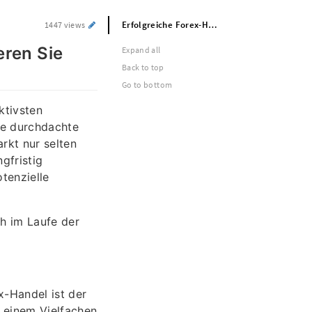
Erfolgreiche Forex-Handelsstrategien: So minimieren Sie Risiken und maximieren Ihre Gewinne
1447 views
eren Sie
Expand all
Back to top
Go to bottom
ktivsten
ne durchdachte
rkt nur selten
gfristig
otenzielle
ch im Laufe der
x-Handel ist der
t einem Vielfachen