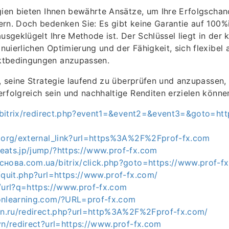
gien bieten Ihnen bewährte Ansätze, um Ihre Erfolgschan
ern. Doch bedenken Sie: Es gibt keine Garantie auf 100
ausgeklügelt Ihre Methode ist. Der Schlüssel liegt in der
uierlichen Optimierung und der Fähigkeit, sich flexibel 
ktbedingungen anzupassen.
t, seine Strategie laufend zu überprüfen und anzupassen, 
rfolgreich sein und nachhaltige Renditen erzielen könne
ru/bitrix/redirect.php?event1=&event2=&event3=&goto=ht
a.org/external_link?url=https%3A%2F%2Fprof-fx.com
eats.jp/jump/?https://www.prof-fx.com
снова.com.ua/bitrix/click.php?goto=https://www.prof-f
/quit.php?url=https://www.prof-fx.com/
e/url?q=https://www.prof-fx.com
onlearning.com/?URL=prof-fx.com
-nn.ru/redirect.php?url=http%3A%2F%2Fprof-fx.com/
vn/redirect?url=https://www.prof-fx.com