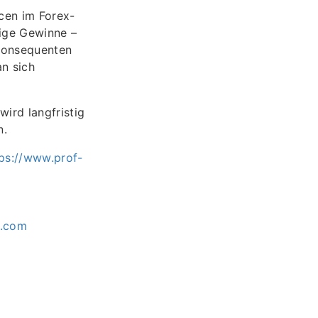
cen im Forex-
%ige Gewinne –
 konsequenten
an sich
wird langfristig
n.
tps://www.prof-
x.com