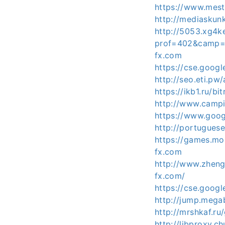
https://www.mest
http://mediaskun
http://5053.xg4k
prof=402&camp=3
fx.com
https://cse.googl
http://seo.eti.pw
https://ikb1.ru/b
http://www.campi
https://www.goog
http://portugues
https://games.m
fx.com
http://www.zheng
fx.com/
https://cse.googl
http://jump.mega
http://mrshkaf.r
http://libproxy.c