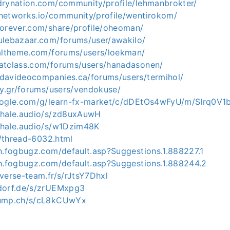
drynation.com/community/profile/lehmanbrokter/
networks.io/community/profile/wentirokom/
forever.com/share/profile/oheoman/
ulebazaar.com/forums/user/awakilo/
naltheme.com/forums/users/loekman/
atclass.com/forums/users/hanadasonen/
davideocompanies.ca/forums/users/termihol/
gy.gr/forums/users/vendokuse/
google.com/g/learn-fx-market/c/dDEtOs4wFyU/m/SIrq0V
whale.audio/s/zd8uxAuwH
whale.audio/s/w1Dzim48K
es/thread-6032.html
ch.fogbugz.com/default.asp?Suggestions.1.888227.1
ch.fogbugz.com/default.asp?Suggestions.1.888244.2
verse-team.fr/s/rJtsY7Dhxl
dorf.de/s/zrUEMxpg3
dump.ch/s/cL8kCUwYx