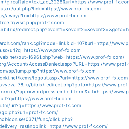
om/g.real?aid=text_ad_3228&url=https://www.prof-fx.co
lus.ru/out.php?link=https://www.prof-fx.com
a.by/away/?to=https://www.prof-fx.com
free.fr/visit.php/prof-fx.com
ru/bitrix/redirect.php?event1=&event2=&event3=&goto=h
arch.com/rank.cgi?mode=link&id=107&url=https://www.p
e.so/url?q=https://www.prof-fx.com
iliweb.net/out-16961.php?web=https://www.prof-fx.com/
org/Account/AccessDenied.aspx?URL=https://www.prof-
.com/sp/jump.php?https://www.prof-fx.com
.cnki.net/kcms/logout.aspx?url=https://www.prof-fx.com
lovyeva-76.ru/bitrix/redirect.php?goto=https://www.prof
jotform.io/?app=wordpress embed form&url=https://www.p
a/url?q=https://www.prof-fx.com
le.tm/url?q=https://www.prof-fx.com
u/go.php?url=prof-fx.com/
nobicon.se/0371/func/click.php?
livery=rss&noblink=https://www.prof-fx.com/