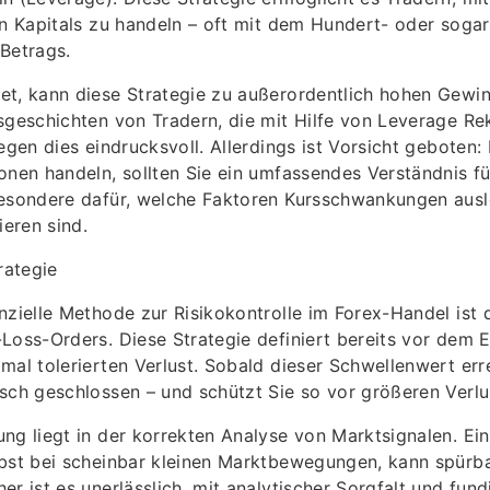
en Kapitals zu handeln – oft mit dem Hundert- oder sog
Betrags.
et, kann diese Strategie zu außerordentlich hohen Gewin
sgeschichten von Tradern, die mit Hilfe von Leverage Re
egen dies eindrucksvoll. Allerdings ist Vorsicht geboten:
onen handeln, sollten Sie ein umfassendes Verständnis f
besondere dafür, welche Faktoren Kursschwankungen aus
ieren sind.
rategie
nzielle Methode zur Risikokontrolle im Forex-Handel ist 
Loss-Orders. Diese Strategie definiert bereits vor dem Ei
mal tolerierten Verlust. Sobald dieser Schwellenwert errei
sch geschlossen – und schützt Sie so vor größeren Verlu
ng liegt in der korrekten Analyse von Marktsignalen. Ein
bst bei scheinbar kleinen Marktbewegungen, kann spürbar
er ist es unerlässlich, mit analytischer Sorgfalt und fund