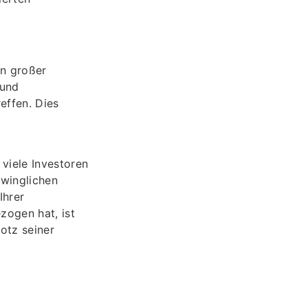
rn großer
 und
effen. Dies
viele Investoren
hwinglichen
Ihrer
zogen hat, ist
rotz seiner