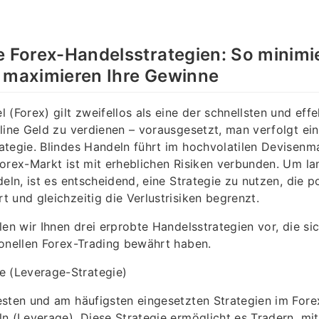
e Forex-Handelsstrategien: So minimi
d maximieren Ihre Gewinne
 (Forex) gilt zweifellos als eine der schnellsten und effe
line Geld zu verdienen – vorausgesetzt, man verfolgt ei
tegie. Blindes Handeln führt im hochvolatilen Devisenma
orex-Markt ist mit erheblichen Risiken verbunden. Um lan
eln, ist es entscheidend, eine Strategie zu nutzen, die p
 und gleichzeitig die Verlustrisiken begrenzt.
len wir Ihnen drei erprobte Handelsstrategien vor, die si
ionellen Forex-Trading bewährt haben.
e (Leverage-Strategie)
sten und am häufigsten eingesetzten Strategien im Fore
n (Leverage). Diese Strategie ermöglicht es Tradern, mi