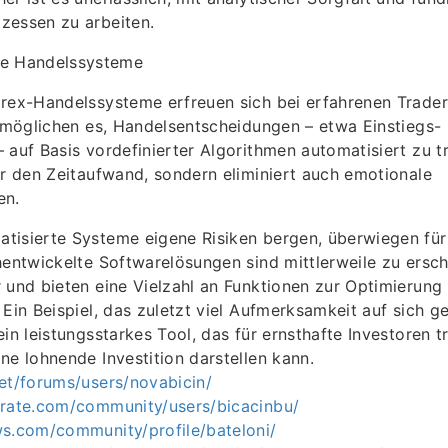
zessen zu arbeiten.
te Handelssysteme
orex-Handelssysteme erfreuen sich bei erfahrenen Trade
ermöglichen es, Handelsentscheidungen – etwa Einstiegs-
 auf Basis vordefinierter Algorithmen automatisiert zu tr
ur den Zeitaufwand, sondern eliminiert auch emotionale
en.
isierte Systeme eigene Risiken bergen, überwiegen für 
hentwickelte Softwarelösungen sind mittlerweile zu ersc
 und bieten eine Vielzahl an Funktionen zur Optimierung 
 Ein Beispiel, das zuletzt viel Aufmerksamkeit auf sich ge
in leistungsstarkes Tool, das für ernsthafte Investoren t
ne lohnende Investition darstellen kann.
et/forums/users/novabicin/
erate.com/community/users/bicacinbu/
ws.com/community/profile/bateloni/