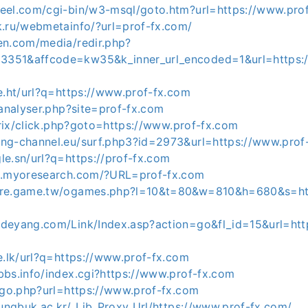
eel.com/cgi-bin/w3-msql/goto.htm?url=https://www.pro
k.ru/webmetainfo/?url=prof-fx.com/
en.com/media/redir.php?
351&affcode=kw35&k_inner_url_encoded=1&url=https:
e.ht/url?q=https://www.prof-fx.com
/analyser.php?site=prof-fx.com
itrix/click.php?goto=https://www.prof-fx.com
ng-channel.eu/surf.php3?id=2973&url=https://www.prof
le.sn/url?q=https://prof-fx.com
e.myoresearch.com/?URL=prof-fx.com
ore.game.tw/ogames.php?l=10&t=80&w=810&h=680&s=ht
deyang.com/Link/Index.asp?action=go&fl_id=15&url=htt
e.lk/url?q=https://www.prof-fx.com
bbs.info/index.cgi?https://www.prof-fx.com
u/go.php?url=https://www.prof-fx.com
hungbuk.ac.kr/_Lib_Proxy_Url/https://www.prof-fx.com/