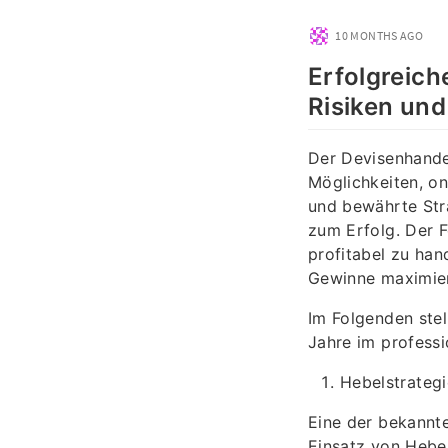
10 MONTHS AGO
Erfolgreich
Risiken un
Der Devisenhandel
Möglichkeiten, on
und bewährte Stra
zum Erfolg. Der F
profitabel zu hand
Gewinne maximiert
Im Folgenden stel
Jahre im profess
Hebelstrategi
Eine der bekannte
Einsatz von Hebel