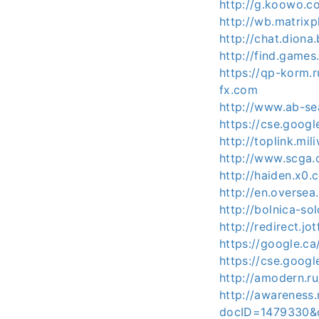
http://g.koowo.c
http://wb.matrixp
http://chat.dion
http://find.games.
https://qp-korm.
fx.com
http://www.ab-se
https://cse.googl
http://toplink.m
http://www.scga.
http://haiden.x0
http://en.oversea
http://bolnica-so
http://redirect.
https://google.c
https://cse.goog
http://amodern.r
http://awareness.
docID=1479330&de