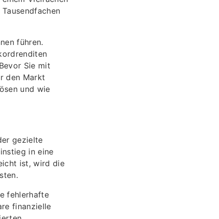
ar Tausendfachen
nen führen.
kordrenditen
 Bevor Sie mit
ür den Markt
lösen und wie
der gezielte
nstieg in eine
cht ist, wird die
sten.
e fehlerhafte
e finanzielle
ierten