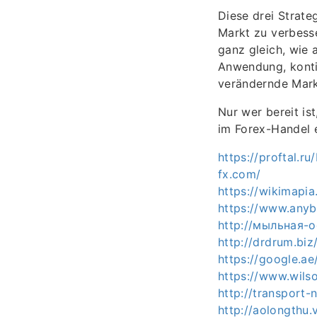
Diese drei Strate
Markt zu verbess
ganz gleich, wie 
Anwendung, kontin
verändernde Mar
Nur wer bereit is
im Forex-Handel e
https://proftal.
fx.com/
https://wikimapi
https://www.anyb
http://мыльная-о
http://drdrum.biz
https://google.a
https://www.wils
http://transport
http://aolongthu.