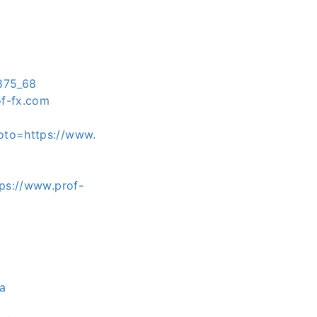
875_68
of-fx.com
to=https://www.
s://www.prof-
a