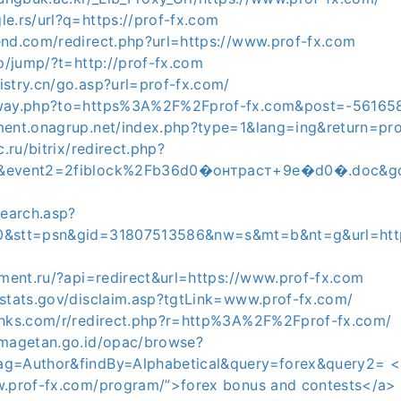
e.rs/url?q=https://prof-fx.com
end.com/redirect.php?url=https://www.prof-fx.com
jp/jump/?t=http://prof-fx.com
istry.cn/go.asp?url=prof-fx.com/
away.php?to=https%3A%2F%2Fprof-fx.com&post=-56165
ment.onagrup.net/index.php?type=1&lang=ing&return=pr
c.ru/bitrix/redirect.php?
t&event2=2fiblock%2Fb36d0�онтраст+9e�d0�.doc&go
search.asp?
0&stt=psn&gid=31807513586&nw=s&mt=b&nt=g&url=http
gment.ru/?api=redirect&url=https://www.prof-fx.com
dstats.gov/disclaim.asp?tgtLink=www.prof-fx.com/
inks.com/r/redirect.php?r=http%3A%2F%2Fprof-fx.com/
.magetan.go.id/opac/browse?
ag=Author&findBy=Alphabetical&query=forex&query2= <
w.prof-fx.com/program/”>forex bonus and contests</a>