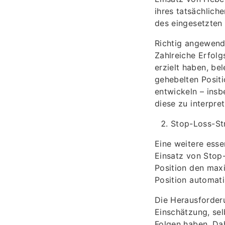
ihres tatsächlich
des eingesetzten 
Richtig angewend
Zahlreiche Erfolg
erzielt haben, bel
gehebelten Positi
entwickeln – ins
diese zu interpret
Stop-Loss-St
Eine weitere esse
Einsatz von Stop-
Position den maxi
Position automati
Die Herausforderu
Einschätzung, sel
Folgen haben. Dah